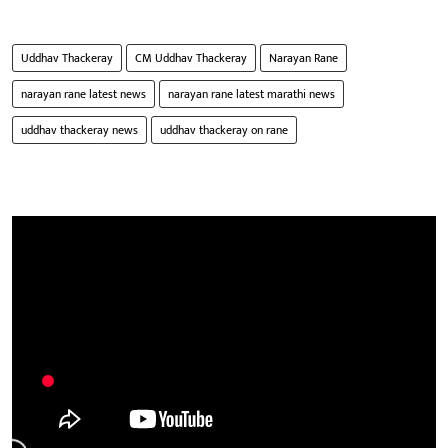
Uddhav Thackeray
CM Uddhav Thackeray
Narayan Rane
narayan rane latest news
narayan rane latest marathi news
uddhav thackeray news
uddhav thackeray on rane