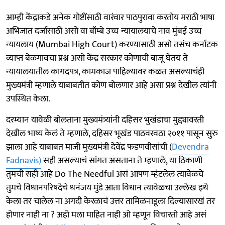
आम्ही केंद्राकडे अनेक गोष्टींसाठी वारंवार पाठपुरावा करतोय मराठी भाषा
अभिजात दर्जासाठी असो वा बॉम्बे उच्च न्यायालयाचे नाव मुंबई उच्च
न्यायलाय (Mumbai High Court) करण्यासाठी असो तसंच कर्नाटक
व्याप्त बेळगावचा प्रश्न असो केंद्र सरकार कोणाची बाजू घेतय ते
न्यायालयातील कागदपत्र, कामकाज पाहिल्यावर कळत असल्याचंही
मुख्यमंत्री म्हणाले याबाबतीत कोण बोलणार आहे असा प्रश्न देखील त्यांनी
उपस्थित केला.
दरम्यान यावेळी बोलताना मुख्यमंत्र्यांनी दहिसर भुखंडाचा मुद्द्यावरती
देखील भाष्य केलं ते म्हणाले, दहिसर भूखंड पाठवरवठा २०११ पासून सुरु
झाला आहे याबाबत माजी मुख्यमंत्री देवेंद्र फडणवीसांची (
Devendra
Fadnavis)
सही असल्याचं सांगत असताना ते म्हणाले, या ठिकाणी
तुमची सही आहे Do The Needful असं आपण म्हंटलेल त्यावेळचे
तुमचे विधानपरिषदेचे धनंजय मुंडे आता विधान त्यावेळचा उल्लेख इथे
केला तर चालेल ना अगदी केरळाचं उत्तर तामिळनाडूला दिल्यासारखं तर
होणार नाही ना ? अहो मला माहित नाही ओ म्हणून विचारतो आहे असं