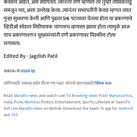
केरळचे आहेत, असे सांगितले. त्यानंतर राणे म्हणाले तर तुम्ही तामिळनाडू
समजून घ्या, असा उल्लेख केला. त्यानंतर सभापतींनी केरळ म्हणत त्यात
पुन्हा सुधारणा केली आणि पुढला प्रश्न पटलावर घेतला होता या प्रकरणाचे
व्हिडीओ सोशल मिडीयावक चांगलाच व्हायरल झाला होता त्यामुळे आज
याच प्रकरणावरुन मुख्यमंत्र्यांनी राणें प्रकरणावर मिश्कील टोला
लगावला.
Edited By - Jagdish Patil
सकाळ+चे
सदस्य व्हा
शॉपिंगसाठी 'सकाळ प्राईम डील्स'च्या भन्नाट ऑफर्स पाहण्यासाठी
क्लिक करा
.
Read
Marathi news
and watch Live TV.
Breaking news
from
Maharashtra
,
India, Pune,
Mumbai
, Politics, Entertainment, Sports, Lifestyle at SaamTV.
Get
Live Marathi news
on Mobile. Download the Saam Tv app for
Android
and
IOS
.