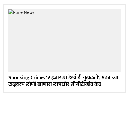
Shocking Crime: '२ हजार द्या डेडबॉडी गुंडाळतो'; मढ्याच्या
टाळूवरचं लोणी खाणारा लाचखोर सीसीटीव्हीत कैद