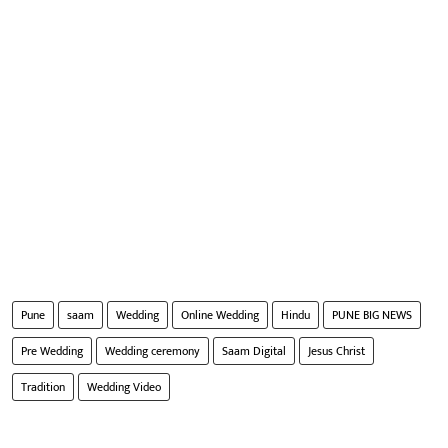
Pune
saam
Wedding
Online Wedding
Hindu
PUNE BIG NEWS
Pre Wedding
Wedding ceremony
Saam Digital
Jesus Christ
Tradition
Wedding Video