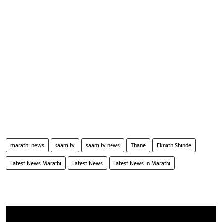
marathi news
saam tv
saam tv news
Thane
Eknath Shinde
Latest News Marathi
Latest News
Latest News in Marathi