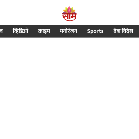
ीज
व्हिडिओ
क्राइम
मनोरंजन
Sports
देश विदेश