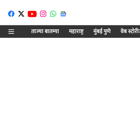
ताज्या बातम्या
महाराष्ट्र
मुंबई पुणे
वेब स्टोर