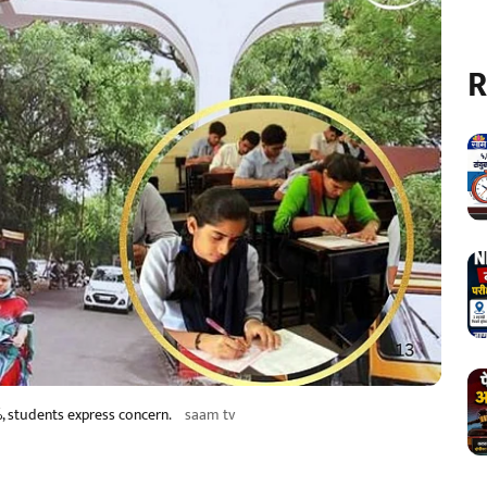
R
, students express concern.
saam tv