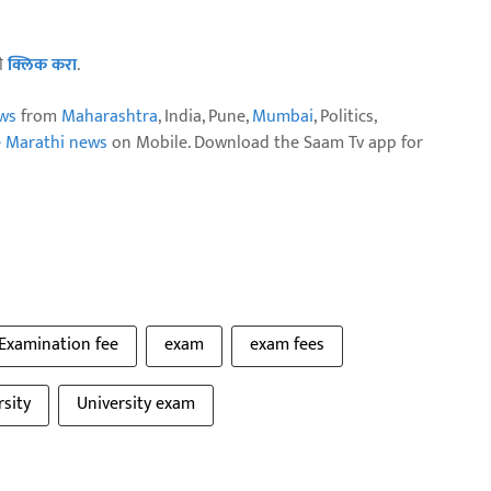
ठी
क्लिक करा
.
ws
from
Maharashtra
, India, Pune,
Mumbai
, Politics,
e Marathi news
on Mobile. Download the Saam Tv app for
Examination fee
exam
exam fees
sity
University exam