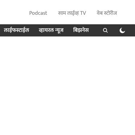
Podcast
साम लाईव्ह TV
वेब स्टोरीज
लाईफस्टाईल
व्हायरल न्यूज
बिझनेस