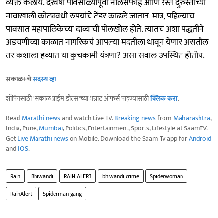
व्यक्त केलाय. दरवर्षी पावसाळ्यापूर्वी नालेसफाई आणि रस्ते दुरुस्तीच्या
नावाखाली कोट्यवधी रुपयांचे टेंडर काढले जातात. मात्र, पहिल्याच
पावसात महापालिकेच्या दाव्यांची पोलखोल होते. त्यातच अशा पद्धतीने
अडचणीच्या काळात नागरिकचं आपल्या मदतीला धावून येणार असतील
तर कशाला हव्यात या कुचकामी यंत्रणा? असा सवाल उपस्थित होतोय.
सकाळ+चे
सदस्य व्हा
शॉपिंगसाठी 'सकाळ प्राईम डील्स'च्या भन्नाट ऑफर्स पाहण्यासाठी
क्लिक करा
.
Read
Marathi news
and watch Live TV.
Breaking news
from
Maharashtra
,
India, Pune,
Mumbai
, Politics, Entertainment, Sports, Lifestyle at SaamTV.
Get
Live Marathi news
on Mobile. Download the Saam Tv app for
Android
and
IOS
.
Rain
Bhiwandi
RAIN ALERT
bhiwandi crime
Spiderwoman
RainAlert
Spiderman gang