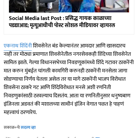
Social Media last Post : प्रसिद्ध गायक काळाच्या
पडद्याआड; मृत्यूआधीची पोस्ट सोशल मीडियावर व्हायरल
एकनाथ शिंदेंनी
शिवसेनेत बंड केल्यानंतर आमदार आणि खासदारच
नाही तर मोठ्या प्रमाणात शिवसेनेतील नगरसेवकही शिंदेच्या शिवसेनेत
सामिल झाले. गेल्या विधानसभेच्या निवडणूकांमध्ये शिंदे गटावर ठाकरेंनी
मात करुन मुंबईत चांगली कामगिरी करुनही ठाकरेंनी मनसेला जागा
सोडण्याचा निर्णय घेतला असेल तर या मागे ठाकरेंनी भाजप विरोधात
शिवसेना ठाकरे गट आणि शिंदेविरोधात मनसे अशी रणनिती
निवडणुकांसाठी ठरवल्याच दिसतंय. आता या रणनितीनुसार धनुष्यबाण
इंजिनला अडवतं की मशालच्या साथीनं इंजिन वेगात पळत हे पाहणं
महत्त्वाचं ठरणारेय.
सकाळ+चे
सदस्य व्हा