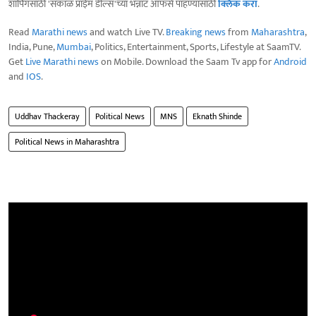
शॉपिंगसाठी 'सकाळ प्राईम डील्स'च्या भन्नाट ऑफर्स पाहण्यासाठी
क्लिक करा
.
Read
Marathi news
and watch Live TV.
Breaking news
from
Maharashtra
,
India, Pune,
Mumbai
, Politics, Entertainment, Sports, Lifestyle at SaamTV.
Get
Live Marathi news
on Mobile. Download the Saam Tv app for
Android
and
IOS
.
Uddhav Thackeray
Political News
MNS
Eknath Shinde
Political News in Maharashtra