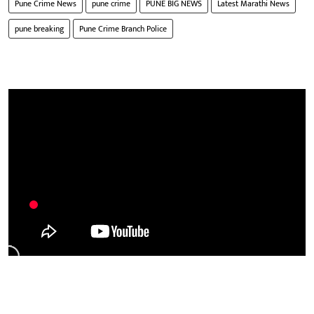
Pune Crime News
pune crime
PUNE BIG NEWS
Latest Marathi News
pune breaking
Pune Crime Branch Police