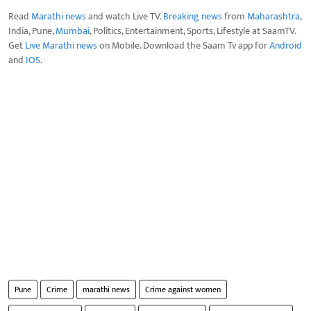
Read
Marathi news
and watch Live TV.
Breaking news
from
Maharashtra
,
India, Pune,
Mumbai
, Politics, Entertainment, Sports, Lifestyle at SaamTV.
Get
Live Marathi news
on Mobile. Download the Saam Tv app for
Android
and
IOS
.
Pune
Crime
marathi news
Crime against women