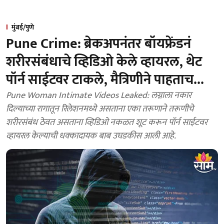
मुंबई/पुणे
Pune Crime: ब्रेकअपनंतर बॉयफ्रेंडनं
शरीरसंबंधाचे व्हिडिओ केले व्हायरल, थेट
पॉर्न साईटवर टाकले, मैत्रिणीने पाहताच...
Pune Woman Intimate Videos Leaked: लग्नाला नकार
दिल्याच्या रागातून रिलेशनमध्ये असताना एका तरूणाने तरूणीचे
शरीरसंबंध ठेवत असताना व्हिडिओ नकळत शूट करून पॉर्न साईटवर
व्हायरल केल्याची धक्कादायक बाब उघडकीस आली आहे.