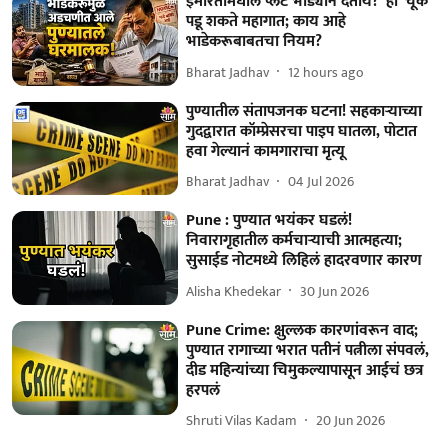
इमारतीमधील प्लॅट भाड्यानं देताय? 'ही' चूक
पडू शकते महागात; काय आहे
भाडेकरूबाबतचा नियम?
Bharat Jadhav
12 hours ago
पुण्यातील संतापजनक घटना! सहकाऱ्याच्या
गुदद्वारात कॉम्प्रेसरचा पाइप घातला, पोटात
हवा गेल्यानं कामगाराचा मृत्यू
Bharat Jadhav
04 Jul 2026
Pune : पुण्यात भयंकर घडलं!
निवारागृहातील कर्मचाऱ्याची आत्महत्या;
सुसाईड नोटमध्ये लिहिलं हादरवणार कारण
Alisha Khedekar
30 Jun 2026
Pune Crime: क्षुल्लक कारणांवरून वाद;
पुण्यात रागाच्या भरात पतीनं पत्नीला संपवलं,
दीड महिन्यांच्या चिमुकल्यापासून आईचं छत्र
हरपलं
Shruti Vilas Kadam
20 Jun 2026