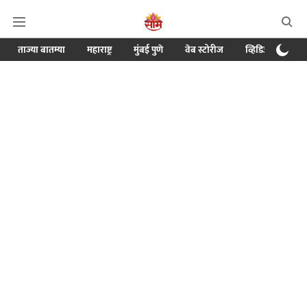
ताज्या बातम्या
महाराष्ट्र
मुंबई पुणे
वेब स्टोरीज
व्हिडिओ
क्र