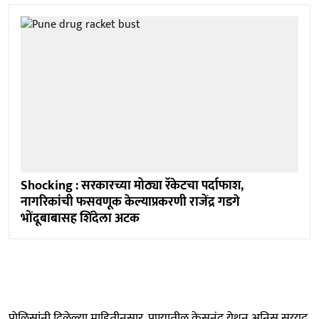
Shocking : सरकारच्या मोठ्या रॅकेटचा पर्दाफाश,
नागरिकांची फसवणूक केल्याप्रकरणी राजेंद्र गडगे
भोंदूबाबासह शिंदेला अटक
पोलिसांनी दिलेल्या माहितीनुसार, पुण्यातील केसनंद येथून अनिस सय्यद