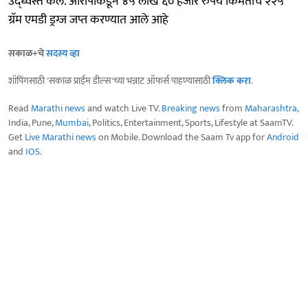
उद्ध्वस्त केले. आरोपींकडून ४५ लाख ६० हजार रुपये किमतीचे २२५
ग्रॅम एमडी ड्रग्ज जप्त करण्यात आले आहे
सकाळ+चे
सदस्य व्हा
शॉपिंगसाठी 'सकाळ प्राईम डील्स'च्या भन्नाट ऑफर्स पाहण्यासाठी
क्लिक करा
.
Read
Marathi news
and watch Live TV.
Breaking news
from
Maharashtra
,
India, Pune,
Mumbai
, Politics, Entertainment, Sports, Lifestyle at SaamTV.
Get
Live Marathi news
on Mobile. Download the Saam Tv app for
Android
and
IOS
.