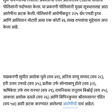
सुरू करण्याच्या तयारीत असलेल्या एका आंतरराज्य टोळीचा वाघोली
पोलिसांनी पर्दाफाश केला. या प्रकरणी पोलिसांनी मुख्य सूत्रधारासह आठ
आरोपींना अटक केली. पोलिसांनी आरोपींकडून २२५ ग्रॅम एमडी ड्रग्ज
आणि आलिशान मोटारी असा एक कोटी १६ लाख रुपयांचा मुद्देमाल जप्त
केला आहे.
याप्रकरणी सुमीत अशोक घुले (वय ४१), अनिस शम्मू सय्यद (वय २८),
हरी उत्तम उफाडे (वय ३५), प्रतीक उर्फ सोन्याबापू होले (वय ३२),
ऋषिकेश उर्फ राम यनभर (वय २९), रामनिवास रानूराम बिश्नोई (वय २५),
आकाश अशोक ढवळे (वय २६) आणि बिपिनकुमार श्रीरामसागर पंडित
(वय ५४) अशी अटक करण्यात आलेल्या
आरोपींची
नावं आहेत.