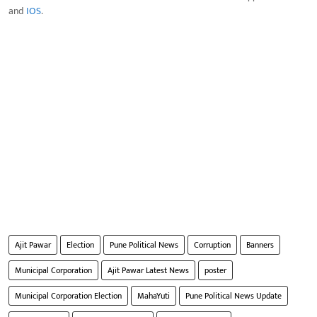
and
IOS
.
Ajit Pawar
Election
Pune Political News
Corruption
Banners
Municipal Corporation
Ajit Pawar Latest News
poster
Municipal Corporation Election
MahaYuti
Pune Political News Update