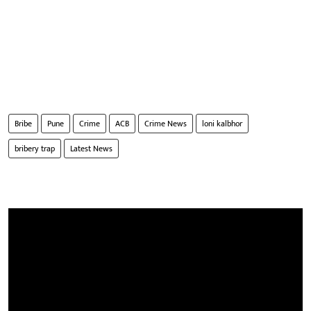
Bribe
Pune
Crime
ACB
Crime News
loni kalbhor
bribery trap
Latest News