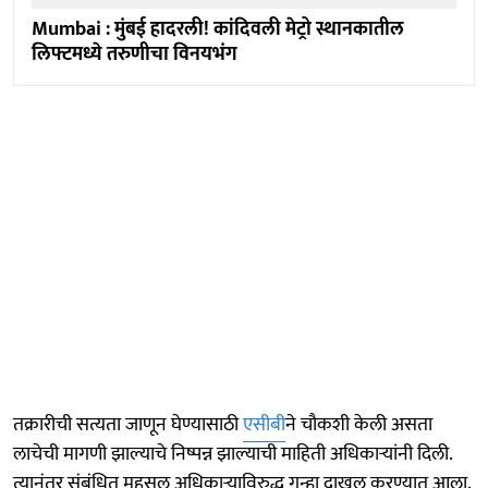
Mumbai : मुंबई हादरली! कांदिवली मेट्रो स्थानकातील
लिफ्टमध्ये तरुणीचा विनयभंग
तक्रारीची सत्यता जाणून घेण्यासाठी
एसीबी
ने चौकशी केली असता
लाचेची मागणी झाल्याचे निष्पन्न झाल्याची माहिती अधिकाऱ्यांनी दिली.
त्यानंतर संबंधित महसूल अधिकाऱ्याविरुद्ध गुन्हा दाखल करण्यात आला.