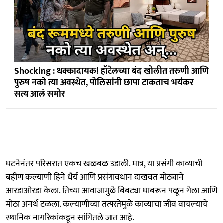
Shocking : धक्कादायक! हॉटेलच्या बंद खोलीत तरुणी आणि
पुरुष नको त्या अवस्थेत, पोलिसांनी छापा टाकताच भयंकर
सत्य आलं समोर
घटनेनंतर परिसरात एकच खळबळ उडाली. मात्र, या प्रसंगी काव्याची
बहीण कल्याणी हिने धैर्य आणि प्रसंगावधान दाखवत मोठ्याने
आरडाओरडा केला. तिच्या आवाजामुळे बिबट्या घाबरून पळून गेला आणि
मोठा अनर्थ टळला. कल्याणीच्या तत्परतेमुळे काव्याचा जीव वाचल्याचे
स्थानिक नागरिकांकडून सांगितले जात आहे.