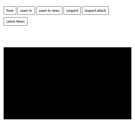
Pune
saam tv
saam tv news
Leopard
leopard attack
Latest News