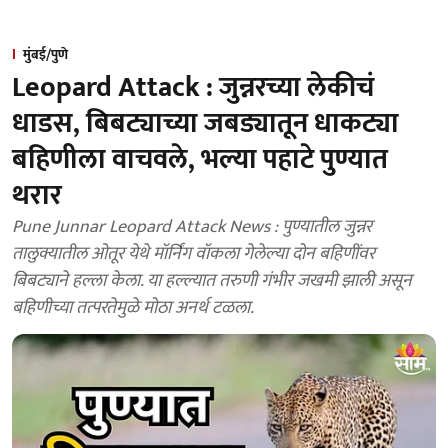
मुंबई/पुणे
Leopard Attack : जुन्नरच्या लेकीचं
धाडस, बिबट्याच्या जबड्यातून धाकट्या
बहि‍णीला वाचवले, भल्या पहाटे पुण्यात
थरार
Pune Junnar Leopard Attack News : पुण्यातील जुन्नर
तालुक्यातील ओतूर येथे मॉर्निंग वॉकला गेलेल्या दोन बहिणींवर
बिबट्याने हल्ला केला. या हल्ल्यात तरुणी गंभीर जखमी झाली असून
बहिणीच्या तत्परतेमुळे मोठा अनर्थ टळला.