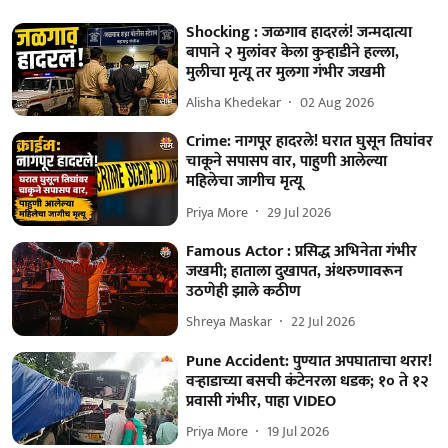
Shocking : जळगाव हादरलं! जन्मदात्या
बापाने २ मुलांवर केला कुऱ्हाडीने हल्ला,
मुलीचा मृत्यू तर मुलगा गंभीर जखमी
Alisha Khedekar
02 Aug 2026
Crime: नागपूर हादरले! घरात घुसून तिघांवर
चाकूने सपासप वार, पाहुणी आलेल्या
महिलेचा जागीच मृत्यू
Priya More
29 Jul 2026
Famous Actor : प्रसिद्ध अभिनेता गंभीर
जखमी; हाताला दुखापत, अंथरुणावरून
उठणेही झाले कठीण
Shreya Maskar
22 Jul 2026
Pune Accident: पुण्यात अपघाताचा थरार!
वऱ्हाडाच्या बसची कंटेनरला धडक; १० ते १२
प्रवासी गंभीर, पाहा VIDEO
Priya More
19 Jul 2026