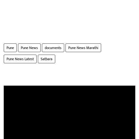
Pune
Pune News
documents
Pune News Marathi
Pune News Latest
Satbara