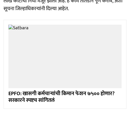
लाख कोटींचा निधी मंजूर झाला आहे. हे काम तातडीने पूर्ण करावे, अशी
सूचना जिल्हाधिकाऱ्यांनी दिल्या आहेत.
EPFO: खासगी कर्मचाऱ्यांची किमान पेन्शन ७५०० होणार?
सरकारने स्पष्टच सांगितलं