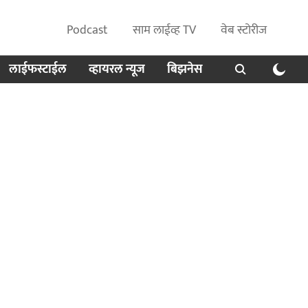
Podcast
साम लाईव्ह TV
वेब स्टोरीज
लाईफस्टाईल
व्हायरल न्यूज
बिझनेस