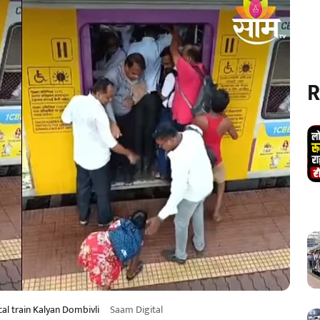
R
cal train Kalyan Dombivli
Saam Digital