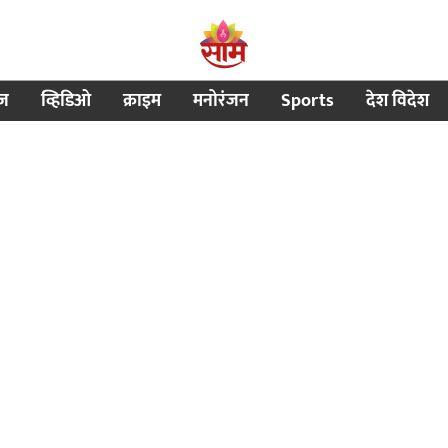
ीज
व्हिडिओ
क्राइम
मनोरंजन
Sports
देश विदेश