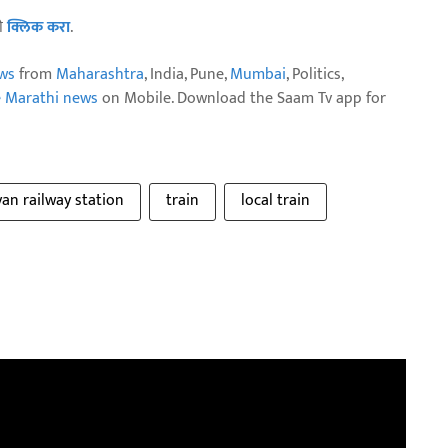
ठी
क्लिक करा
.
ws
from
Maharashtra
, India, Pune,
Mumbai
, Politics,
e Marathi news
on Mobile. Download the Saam Tv app for
yan railway station
train
local train