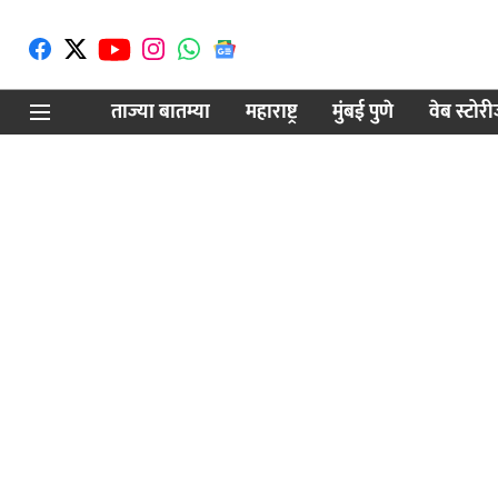
ताज्या बातम्या
महाराष्ट्र
मुंबई पुणे
वेब स्टोर