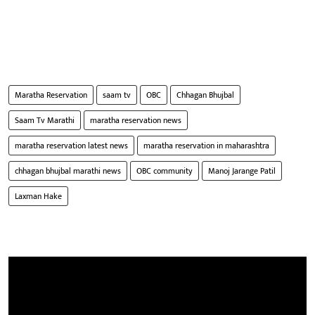
Maratha Reservation
saam tv
OBC
Chhagan Bhujbal
Saam Tv Marathi
maratha reservation news
maratha reservation latest news
maratha reservation in maharashtra
chhagan bhujbal marathi news
OBC community
Manoj Jarange Patil
Laxman Hake