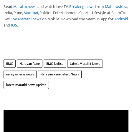
Read
Marathi news
and watch Live TV.
Breaking news
from
Maharashtra
,
India, Pune,
Mumbai
, Politics, Entertainment, Sports, Lifestyle at SaamTV.
Get
Live Marathi news
on Mobile. Download the Saam Tv app for
Android
and
IOS
.
BMC
Narayan Rane
BMC Notice
Latest Marathi News
narayan rane news
Narayan Rane letest News
latest marathi news update