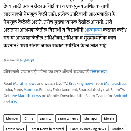
देण्यासाठी एक महीला अधिक्षीका व एक पुरूष अधिक्षक या़ची
शासनाकडे नेमणूक केली जाते. प्रत्येक आदिवासी आश्रमशाळेत हे
नेमणूक केलेली असते, तसेच मुख्याध्यापक देखील आसतो. असे
असताना आश्रमशाळेतील विद्यार्थी व विद्यार्थीनी
आत्महत्या
करतात कसे?
मग या आश्रमशाळेतील अधिक्षीका,अधिक्षक व मुख्याध्यापक काय
करतात? असा संताप जनक सवाल उपस्थित केला जात आहे.
सकाळ+चे
सदस्य व्हा
शॉपिंगसाठी 'सकाळ प्राईम डील्स'च्या भन्नाट ऑफर्स पाहण्यासाठी
क्लिक करा
.
Read
Marathi news
and watch Live TV.
Breaking news
from
Maharashtra
,
India, Pune,
Mumbai
, Politics, Entertainment, Sports, Lifestyle at SaamTV.
Get
Live Marathi news
on Mobile. Download the Saam Tv app for
Android
and
IOS
.
Mumbai
Crime
saam tv
saam tv news
shahapur
Morshi
Latest News
Latest News in Marathi
Saam TV Breaking News
Murbad