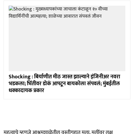
Shocking : बिर्याणीत मीठ जास्त झाल्याने इंजिनीअर नवरा
भडकला; भिंतीवर डोकं आपटून बायकोला संपवलं; मुंबईतील
धक्कादायक प्रकार
महत्वाचे म्हणजे आश्रमशाळेतील वस्तीगृहात मुला, मुलींवर लक्ष