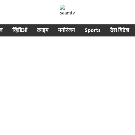
ीज
व्हिडिओ
क्राइम
मनोरंजन
Sports
देश विदेश