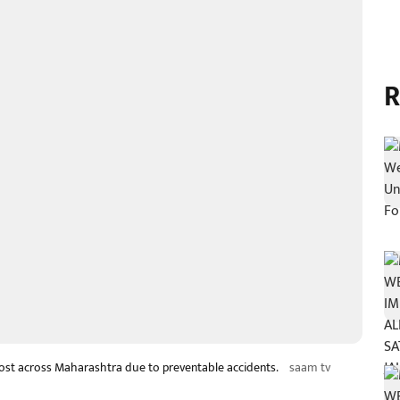
R
re lost across Maharashtra due to preventable accidents.
saam tv