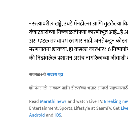
- रस्त्यावरील खड्डे, उघडे मॅनहोल्स आणि तुटलेल्या 
कंत्राटदारांच्या निष्काळजीपणा कारणीभूत आहे...हे 
असं म्हटलं तर वावगं ठरणार नाही. जनतेकडून कोट्य
मरणयातना द्यायच्या. हा कसला कारभार? 6 निष्पापांच्य
की निर्ढावलेलं प्रशासन असंच नागरिकांच्या जीवाशी 
सकाळ+चे
सदस्य व्हा
शॉपिंगसाठी 'सकाळ प्राईम डील्स'च्या भन्नाट ऑफर्स पाहण्यासा
Read
Marathi news
and watch Live TV.
Breaking ne
Entertainment, Sports, Lifestyle at SaamTV. Get
Liv
Android
and
IOS
.