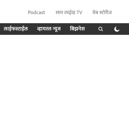
Podcast
साम लाईव्ह TV
वेब स्टोरीज
लाईफस्टाईल
व्हायरल न्यूज
बिझनेस