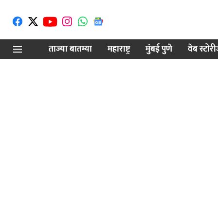
ताज्या बातम्या
महाराष्ट्र
मुंबई पुणे
वेब स्टोर