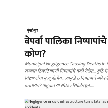
मुंबई/पुणे
बेपर्वा पालिका निष्पापां
कोण?
Municipal Negligence Causing Deaths In Mahar
राज्यात ठिकठिकाणी निष्पापांचे बळी गेलेत... कुठे मॅ
विद्यार्थ्यांचा मृत्यू होतोय...त्यामुळे 6 निष्पापांच
करतायत? पाहूयात या स्पेशल रिपोर्टमधून....