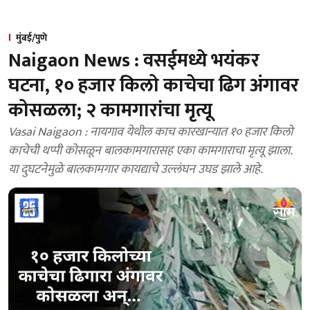
मुंबई/पुणे
Naigaon News : वसईमध्ये भयंकर
घटना, १० हजार किलो काचेचा ढिग अंगावर
कोसळला; २ कामगारांचा मृत्यू
Vasai Naigaon : नायगाव येथील काच कारखान्यात १० हजार किलो
काचेची थप्पी कोसळून बालकामगारासह एका कामगाराचा मृत्यू झाला.
या दुघटनेमुळे बालकामगार कायद्याचे उल्लंघन उघड झाले आहे.