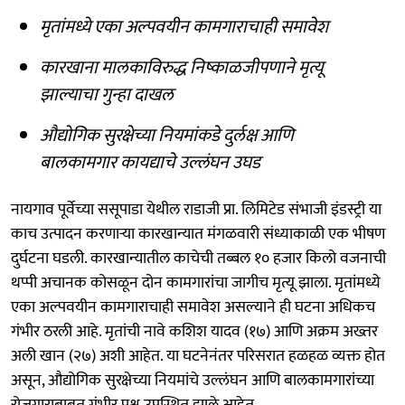
मृतांमध्ये एका अल्पवयीन कामगाराचाही समावेश
कारखाना मालकाविरुद्ध निष्काळजीपणाने मृत्यू
झाल्याचा गुन्हा दाखल
औद्योगिक सुरक्षेच्या नियमांकडे दुर्लक्ष आणि
बालकामगार कायद्याचे उल्लंघन उघड
नायगाव पूर्वेच्या ससूपाडा येथील राडाजी प्रा. लिमिटेड संभाजी इंडस्ट्री या
काच उत्पादन करणाऱ्या कारखान्यात मंगळवारी संध्याकाळी एक भीषण
दुर्घटना घडली. कारखान्यातील काचेची तब्बल १० हजार किलो वजनाची
थप्पी अचानक कोसळून दोन कामगारांचा जागीच मृत्यू झाला. मृतांमध्ये
एका अल्पवयीन कामगाराचाही समावेश असल्याने ही घटना अधिकच
गंभीर ठरली आहे. मृतांची नावे कशिश यादव (१७) आणि अक्रम अख्तर
अली खान (२७) अशी आहेत. या घटनेनंतर परिसरात हळहळ व्यक्त होत
असून, औद्योगिक सुरक्षेच्या नियमांचे उल्लंघन आणि बालकामगारांच्या
रोजगाराबाबत गंभीर प्रश्न उपस्थित झाले आहेत.