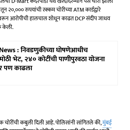
ेची D-Mart कंदरपाडा येथे खरेदीदरम्यान पर्स चोरी झाली
ातून २०,००० रुपयांची रक्कम चोरीच्या ATM कार्डद्वारे
सावरून आरोपीची हालचाल शोधून काढत DCP संदीप जाधव
क केली.
News : निवडणुकीच्या घोषणेआधीच
मोठी भेट, २४० कोटींची पाणीपुरवठा योजना
आर पण काढला
नेक चोरींची कबुली दिली आहे. पोलिसांनी सांगितले की,
मुंबई