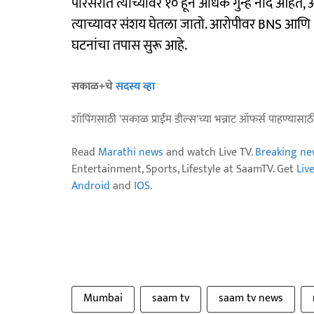
परिसरात त्याच्यावर १० हून अधिक गुन्हे नोंद आहेत,
त्याच्यावर संशय घेतला जातो. आरोपीवर BNS आणि IT 
घटनांचा तपास सुरू आहे.
सकाळ+चे
सदस्य व्हा
शॉपिंगसाठी 'सकाळ प्राईम डील्स'च्या भन्नाट ऑफर्स पाहण्यासा
Read
Marathi news
and watch Live TV.
Breaking ne
Entertainment, Sports, Lifestyle at SaamTV. Get
Liv
Android
and
IOS
.
Mumbai
saam tv
saam tv news