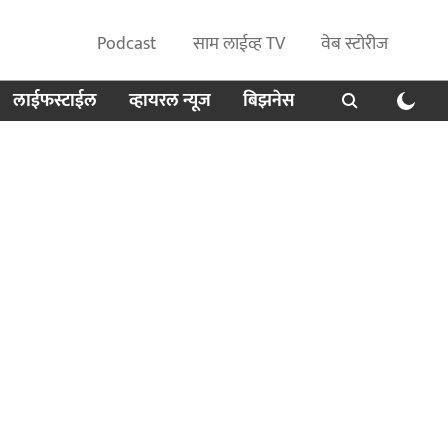
Podcast
साम लाईव्ह TV
वेब स्टोरीज
लाईफस्टाईल
व्हायरल न्यूज
बिझनेस