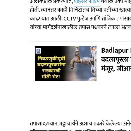
अलीकडील प्रकरणात,
दहिसर पश्चिम
येथील एका महिल
होती. त्यानंतर काही मिनिटांतच तिच्या पतीच्या खात्य
काढण्यात आली. CCTV फुटेज आणि तांत्रिक तपा
यांच्या मार्गदर्शनाखालील तपास पथकाने त्याला अट
Badlapur 
बदलापूरला 
मंजूर, जी
तपासादरम्यान भट्टाचार्यने अशाच प्रकारे केलेल्या अ