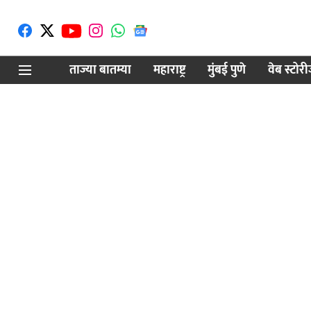
ताज्या बातम्या
महाराष्ट्र
मुंबई पुणे
वेब स्टोर