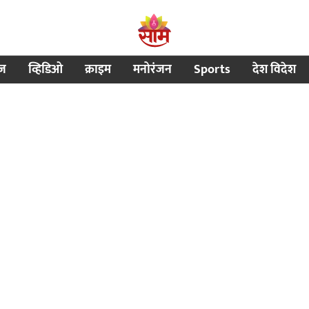
ीज
व्हिडिओ
क्राइम
मनोरंजन
Sports
देश विदेश