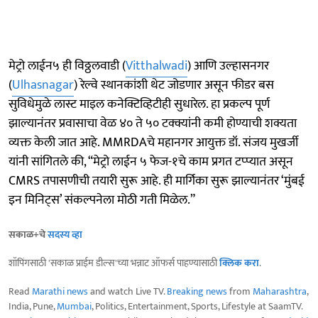
मेट्रो लाईन५ ही विठ्ठलवाडी (
Vitthalwadi
) आणि उल्हासनगर
(
Ulhasnagar
) रेल्वे स्थानकांशी थेट जोडणार असून फीडर बस
सुविधेमुळे लास्ट माइल कनेक्टिव्हिटीही सुधारेल. हा प्रकल्प पूर्ण
झाल्यानंतर प्रवासाचा वेळ ४० ते ५० टक्क्यांनी कमी होण्याची शक्यता
व्यक्त केली जात आहे. MMRDAचे महानगर आयुक्त डॉ. संजय मुखर्जी
यांनी सांगितले की, “मेट्रो लाईन ५ फेज-१चे काम प्रगत टप्प्यात असून
CMRS तपासणीची तयारी सुरू आहे. ही मार्गिका सुरू झाल्यानंतर ‘मुंबई
इन मिनिट्स’ संकल्पनेला मोठी गती मिळेल.”
सकाळ+चे
सदस्य व्हा
शॉपिंगसाठी 'सकाळ प्राईम डील्स'च्या भन्नाट ऑफर्स पाहण्यासाठी
क्लिक करा
.
Read
Marathi news
and watch Live TV.
Breaking news
from
Maharashtra
,
India, Pune,
Mumbai
, Politics, Entertainment, Sports, Lifestyle at SaamTV.