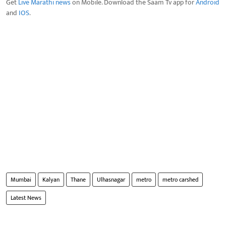
Get
Live Marathi news
on Mobile. Download the Saam Tv app for
Android
and
IOS
.
Mumbai
Kalyan
Thane
Ulhasnagar
metro
metro carshed
Latest News