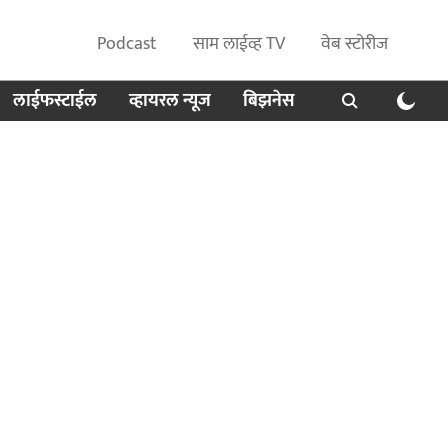
Podcast
साम लाईव्ह TV
वेब स्टोरीज
लाईफस्टाईल
व्हायरल न्यूज
बिझनेस