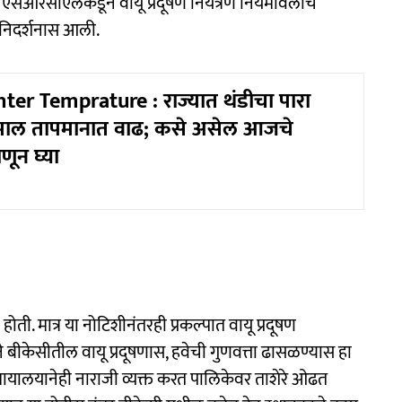
एचएसआरसीएलकडून वायू प्रदूषण नियंत्रण नियमावलीचे
 निदर्शनास आली.
er Temprature : राज्यात थंडीचा पारा
ाल तापमानात वाढ; कसे असेल आजचे
णून घ्या
ी. मात्र या नोटिशीनंतरही प्रकल्पात वायू प्रदूषण
याने बीकेसीतील वायू प्रदूषणास, हवेची गुणवत्ता ढासळण्यास हा
यायालयानेही नाराजी व्यक्त करत पालिकेवर ताशेरे ओढत