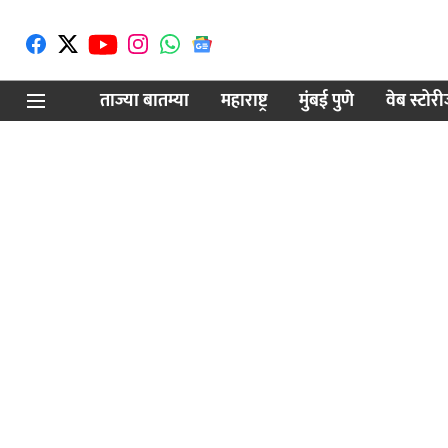
ताज्या बातम्या
महाराष्ट्र
मुंबई पुणे
वेब स्टोर