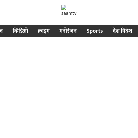
ीज
व्हिडिओ
क्राइम
मनोरंजन
Sports
देश विदेश