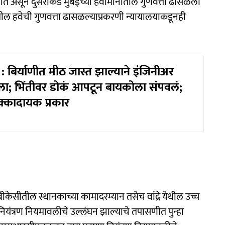
त असून दुसरीकडे मुंबईच्या हवामानातील गुणवत्ता ढासळली
ील हवेची गुणवत्ता ढासळल्याप्रकरणी न्यायालयाकडूनही
 बिर्याणीत मीठ जास्त झाल्याने इंजिनीअर
; भिंतीवर डोकं आपटून बायकोला संपवलं;
क्कादायक प्रकार
 बीकेसीतील स्थानकाच्या कामादरम्यान तसेच वांद्रे येथील उच्च
नियंत्रण नियमावलीचे उल्लंघन झाल्याचे तपासणीत पुन्हा