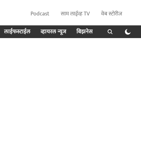
Podcast
साम लाईव्ह TV
वेब स्टोरीज
लाईफस्टाईल
व्हायरल न्यूज
बिझनेस