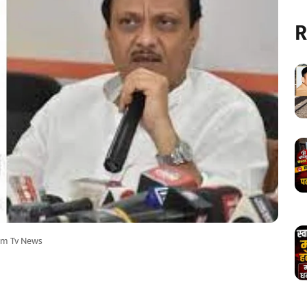
R
m Tv News