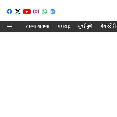
ताज्या बातम्या
महाराष्ट्र
मुंबई पुणे
वेब स्टोर