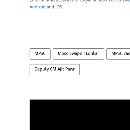
Entertainment, Sports, Lifestyle at SaamTV. Get
Liv
Android
and
IOS
.
MPSC
Mpsc Swapnil Lonkar
MPSC vac
Deputy CM Ajit Pawr