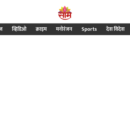
ीज
व्हिडिओ
क्राइम
मनोरंजन
Sports
देश विदेश