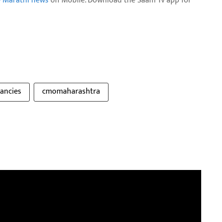
e Marathi news
on Mobile. Download the Saam Tv app for
ancies
cmomaharashtra