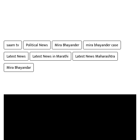
saam tv
Political News
Mira Bhayander
mira bhayander case
Latest News
Latest News in Marathi
Latest News Maharashtra
Mira Bhayandar