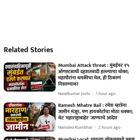
Related Stories
Mumbai Attack threat : मुंबईवर १५
ऑगस्टआधी दहशतवादी हल्ल्याचा धोका;
महापौरांना धमकीचा मेल, ही ठिकाणं
निशाण्यावर
Nandkumar Joshi
1 hour ago
Ramesh Mhatre Bail : रमेश म्हात्रेंना
जामीन मंजूर, पण हायकोर्टाचा मोठा धक्का;
थेट 'महाराष्ट्राबाहेर' जाण्याचे आदेश
Namdeo Kumbhar
2 hours ago
Mumbai Local: धावत्या लोकलमध्ये पुरूष