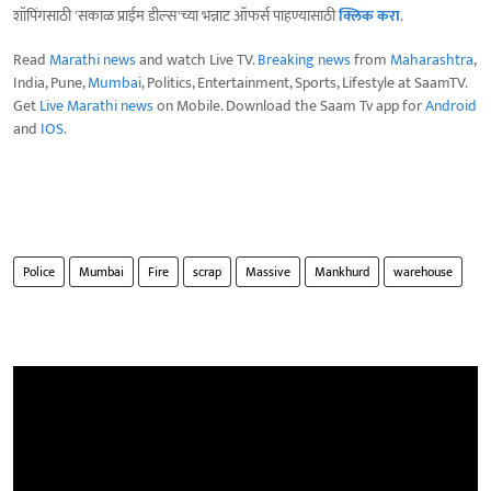
शॉपिंगसाठी 'सकाळ प्राईम डील्स'च्या भन्नाट ऑफर्स पाहण्यासाठी
क्लिक करा
.
Read
Marathi news
and watch Live TV.
Breaking news
from
Maharashtra
,
India, Pune,
Mumbai
, Politics, Entertainment, Sports, Lifestyle at SaamTV.
Get
Live Marathi news
on Mobile. Download the Saam Tv app for
Android
and
IOS
.
Police
Mumbai
Fire
scrap
Massive
Mankhurd
warehouse