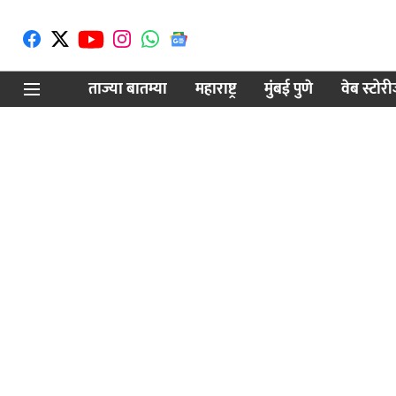
ताज्या बातम्या
महाराष्ट्र
मुंबई पुणे
वेब स्टोर