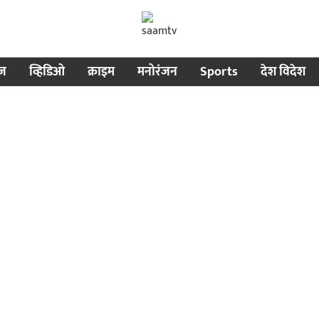
ीज
व्हिडिओ
क्राइम
मनोरंजन
Sports
देश विदेश