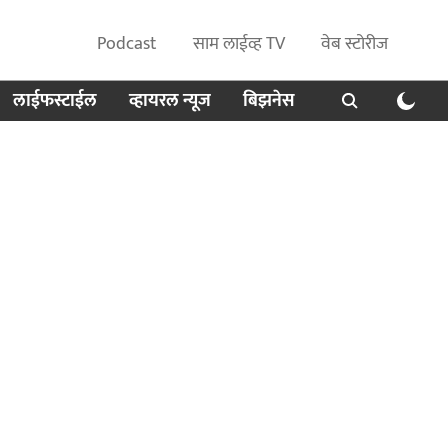
Podcast
साम लाईव्ह TV
वेब स्टोरीज
लाईफस्टाईल
व्हायरल न्यूज
बिझनेस