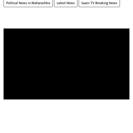
Political News in Maharashtra
Latest News
Saam TV Breaking News