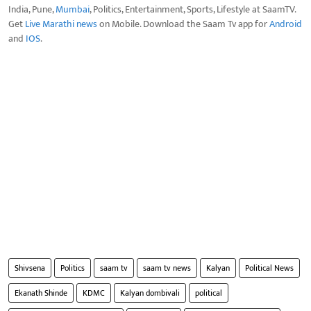
India, Pune,
Mumbai
, Politics, Entertainment, Sports, Lifestyle at SaamTV.
Get
Live Marathi news
on Mobile. Download the Saam Tv app for
Android
and
IOS
.
Shivsena
Politics
saam tv
saam tv news
Kalyan
Political News
Ekanath Shinde
KDMC
Kalyan dombivali
political