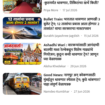
-कुठपर्यंत धावणार, तिकिटाचा खर्च किती?
Priya More
17 Jul 2026
Bullet Train: भारतात धावणार आणखी 3
बुलेट ट्रेन; 12 तासांचा प्रवास आता होणार 2
तासांत? वाचा सरकारचा मास्टरप्लान
Surabhi Jayashree Jagdish
15 Jul 2026
Ashadhi Wari : वारकऱ्यांसाठी आनंदाची
बातमी! मध्य रेल्वेकडून विशेष गाड्यांचे
नियोजन; कुठून कधी धावणार ट्रेन? जाणून
घ्या वेळापत्रक
Alisha Khedekar
29 Jun 2026
Good News: नागपूर अन् कोकणसाठी
मुंबईतून धावणार स्पेशल ट्रेन; कुठे थांबणार?
पाहा संपूर्ण वेळापत्रक
Namdeo Kumbhar
27 Jun 2026