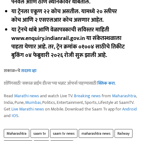
पनवेल आणि ठाणे स्थानकांवर थांबतील.
या ट्रेनला एकूण २२ कोच असतील. यामध्ये २० स्लीपर
कोच आणि २ एसएलआर कोच असणार आहेत.
या ट्रेनचे थांबे आणि वेळापत्रकाची सविस्तर माहिती
www.enquiry.indianrail.gov.in या संकेतस्थळाला
पाहता येणार आहे. तर, ट्रेन क्रमांक ०१००४ साठीचे तिकीट
बुकिंग ०४ फेब्रुवारी २०२६ रोजी सुरू झाली आहे.
सकाळ+चे
सदस्य व्हा
शॉपिंगसाठी 'सकाळ प्राईम डील्स'च्या भन्नाट ऑफर्स पाहण्यासाठी
क्लिक करा
.
Read
Marathi news
and watch Live TV.
Breaking news
from
Maharashtra
,
India, Pune,
Mumbai
, Politics, Entertainment, Sports, Lifestyle at SaamTV.
Get
Live Marathi news
on Mobile. Download the Saam Tv app for
Android
and
IOS
.
Maharashtra
saam tv
saam tv news
maharashtra news
Railway