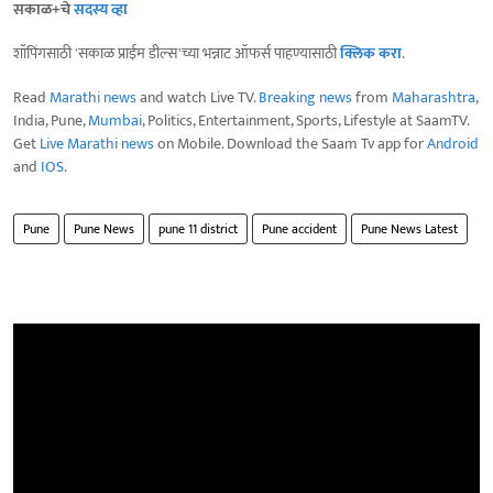
सकाळ+चे
सदस्य व्हा
शॉपिंगसाठी 'सकाळ प्राईम डील्स'च्या भन्नाट ऑफर्स पाहण्यासाठी
क्लिक करा
.
Read
Marathi news
and watch Live TV.
Breaking news
from
Maharashtra
,
India, Pune,
Mumbai
, Politics, Entertainment, Sports, Lifestyle at SaamTV.
Get
Live Marathi news
on Mobile. Download the Saam Tv app for
Android
and
IOS
.
Pune
Pune News
pune 11 district
Pune accident
Pune News Latest