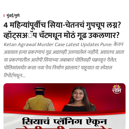
मुंबई/पुणे
4 महिन्यांपूर्वीच सिया-चेतनचं गुपचूप लग्न?
व्हॉट्सअॅप चॅटमधून मोठं गूढ उकलणार?
Ketan Agrawal Murder Case Latest Updates Pune: केतन
अग्रवाल हत्या प्रकरणाचं गूढ अद्यापही उलगडलेलं नाहीये. अशातच आता
या प्रकरणातील आरोपी सियाच्या जबाबानं पोलिसही चक्रावून गेलेत.
पोलिसांसमोर कसा नवा पेच निर्माण झालाय? पाहूयात या स्पेशल
रिपोर्टमधून...