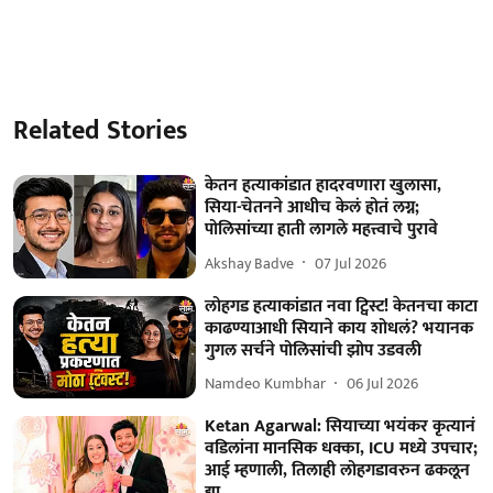
Related Stories
केतन हत्याकांडात हादरवणारा खुलासा,
सिया-चेतनने आधीच केलं होतं लग्न;
पोलिसांच्या हाती लागले महत्त्वाचे पुरावे
Akshay Badve
07 Jul 2026
लोहगड हत्याकांडात नवा ट्विस्ट! केतनचा काटा
काढण्याआधी सियाने काय शोधलं? भयानक
गुगल सर्चने पोलिसांची झोप उडवली
Namdeo Kumbhar
06 Jul 2026
Ketan Agarwal: सियाच्या भयंकर कृत्यानं
वडिलांना मानसिक धक्का, ICU मध्ये उपचार;
आई म्हणाली, तिलाही लोहगडावरुन ढकलून
द्या