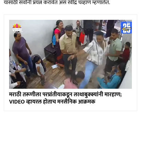
यासाठी सर्वांनी प्रयत्न करावेत असं रवींद्र चव्हाण म्हणालेत.
मराठी तरूणीला परप्रांतीयाकडून लाथाबुक्क्यांनी मारहाण;
VIDEO व्हायरल होताच मनसैनिक आक्रमक