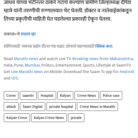
जाधव यांच्या भेटीनंतर ठाकरे गटाचे कल्याण ग्रामीण जिल्हाध्यक्ष दीपेश
म्हात्रे यांनी तरुणीची रुग्णालयात भेट घेतली. डॉक्टर व नातेवाईकांकडून
तिच्या प्रकृतीची माहिती घेत घडलेल्या प्रकारही ऐकून घेतला.
सकाळ+चे
सदस्य व्हा
शॉपिंगसाठी 'सकाळ प्राईम डील्स'च्या भन्नाट ऑफर्स पाहण्यासाठी
क्लिक करा
.
Read
Marathi news
and watch Live TV.
Breaking news
from
Maharashtra
,
India, Pune,
Mumbai
, Politics, Entertainment, Sports, Lifestyle at SaamTV.
Get
Live Marathi news
on Mobile. Download the Saam Tv app for
Android
and
IOS
.
Crime
saamtv
Hospital
Kalyan
Crime News
Police case
attack
Saam Digital
private hospital
Crime News in Marathi
Kalyan Crime
Kalyan Crime News
private