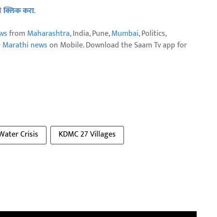
ठी
क्लिक करा
.
ws
from
Maharashtra
, India, Pune,
Mumbai
, Politics,
e Marathi news
on Mobile. Download the Saam Tv app for
Water Crisis
KDMC 27 Villages