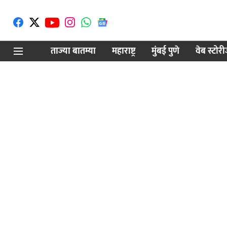
ताज्या बातम्या
महाराष्ट्र
मुंबई पुणे
वेब स्टोर