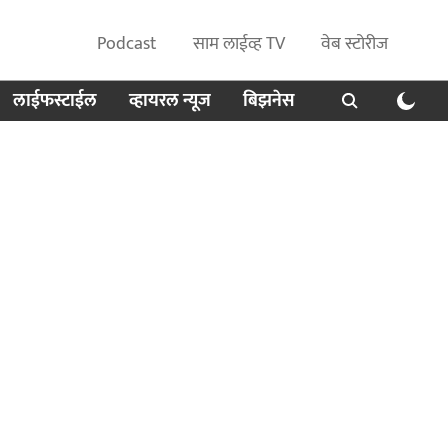
Podcast
साम लाईव्ह TV
वेब स्टोरीज
लाईफस्टाईल
व्हायरल न्यूज
बिझनेस