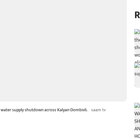
R
water supply shutdown across Kalyan-Dombivli.
saam tv