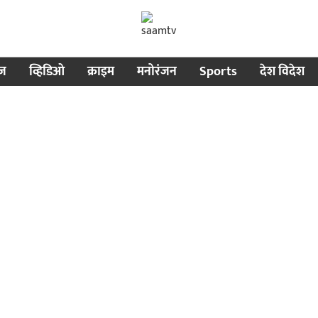
ीज
व्हिडिओ
क्राइम
मनोरंजन
Sports
देश विदेश