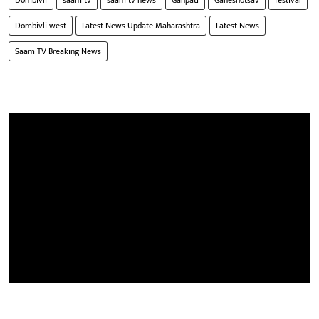
Dombivli
saam tv
saam tv news
Ganpati
Ganeshotsav
festival
Dombivli west
Latest News Update Maharashtra
Latest News
Saam TV Breaking News