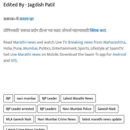
Edited By - Jagdish Patil
सकाळ+चे
सदस्य व्हा
शॉपिंगसाठी 'सकाळ प्राईम डील्स'च्या भन्नाट ऑफर्स पाहण्यासाठी
क्लिक करा
.
Read
Marathi news
and watch Live TV.
Breaking news
from
Maharashtra
,
India, Pune,
Mumbai
, Politics, Entertainment, Sports, Lifestyle at SaamTV.
Get
Live Marathi news
on Mobile. Download the Saam Tv app for
Android
and
IOS
.
BJP
navi mumbai
BJP Leader
Latest Marathi News
BJP Leader arrested
BJP Leaders
Navi Mumbai Police
Ganesh Naik
MLA Ganesh Naik
Navi Mumbai Crime News
latest marathi news update
Latest Crime News Update