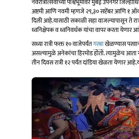
नवरात्रोत्सवाच्या पार्श्वभूमीवर मुंबई उपनगर जिल्हाध
अष्टमी आणि नवमी म्हणजे २९,३० सप्टेंबर आणि १ ऑक्ट
दिली आहे.यासाठी सकाळी सहा वाजल्यापासून ते रात्री 
ध्वनिक्षेपक व ध्वनिवर्धक यांचा वापर करता येणार आह
सध्या रात्री फक्त १० वाजेपर्यंत
गरबा
खेळण्यास परवानग
असल्यामुळे अनेकांचा हिरमोड होतो. त्यामुळेच आता गर
तीन दिवस रात्री १२ पर्यंत दांडिया खेळता येणार आ