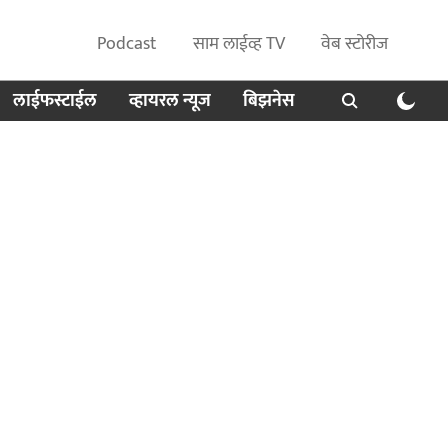
Podcast
साम लाईव्ह TV
वेब स्टोरीज
लाईफस्टाईल
व्हायरल न्यूज
बिझनेस