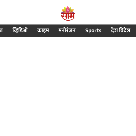
ीज
व्हिडिओ
क्राइम
मनोरंजन
Sports
देश विदेश