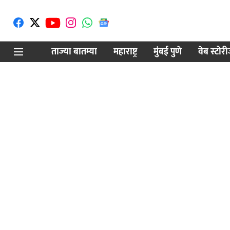
ताज्या बातम्या
महाराष्ट्र
मुंबई पुणे
वेब स्टोर