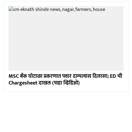
MSC बॅंक घाेटाळा प्रकरणात पवार दाम्पत्यास दिलासा; ED ची
Chargesheet दाखल (पाहा व्हिडिओ)