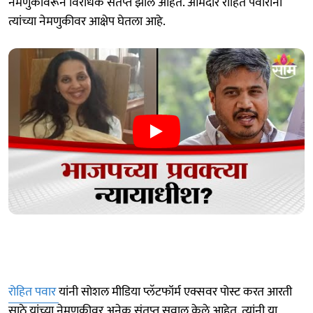
नेमणुकीवरून विरोधक संतप्त झाले आहेत. आमदार रोहित पवारांनी
त्यांच्या नेमणुकीवर आक्षेप घेतला आहे.
रोहित पवार
यांनी सोशल मीडिया प्लॅटफॉर्म एक्सवर पोस्ट करत आरती
साठे यांच्या नेमणुकीवर अनेक संतप्त सवाल केले आहेत. त्यांनी या