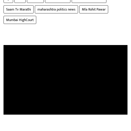
Saam Tv Marathi
maharashtra politics news
Mla Rohit Pawar
Mumbai HighCourt