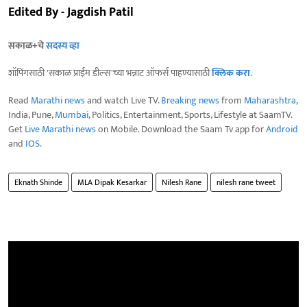
Edited By - Jagdish Patil
सकाळ+चे
सदस्य व्हा
शॉपिंगसाठी 'सकाळ प्राईम डील्स'च्या भन्नाट ऑफर्स पाहण्यासाठी
क्लिक करा
.
Read
Marathi news
and watch Live TV.
Breaking news
from
Maharashtra
,
India, Pune,
Mumbai
, Politics, Entertainment, Sports, Lifestyle at SaamTV.
Get
Live Marathi news
on Mobile. Download the Saam Tv app for
Android
and
IOS
.
Eknath Shinde
MLA Dipak Kesarkar
Nilesh Rane
nilesh rane tweet