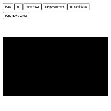
Pune
BJP
Pune News
BJP government
BJP candidates
Pune News Latest