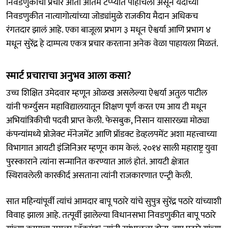
निवडणुकीचा प्रचार आता अंतिम टप्प्यात पोहोचला असून यंदाच्या
निवडणुकीत नात्यागोत्यांच्या जोड्यांमुळे राजकीय मैदान अधिकच
रंगतदार झालं आहे. एका बाजूला प्रभाग ३ मधून ऐश्वर्या आणि प्रभाग ४
मधून सुरेंद्र हे दाम्पत्य एकत्र प्रचार करताना अनेक वेळा पाहायला मिळतं.
स्मार्ट प्रचाराचा अनुभव आला कसा?
उच्च शिक्षित उमेदवार म्हणून ओळख असलेल्या ऐश्वर्या अतुल पाटील
यांनी फर्ग्युसन महाविद्यालयातून शिक्षण पूर्ण करत एम आय टी मधून
अभियांत्रिकीची पदवी प्राप्त केली. फेसबुक, निसान यासारख्या मोठ्या
कंपन्यांमध्ये प्रोजेक्ट मॅनेजमेंट आणि प्रॉडक्ट डेव्हलपमेंट अशा महत्त्वाच्या
विभागात आयटी इंजिनिअर म्हणून काम केलं. २०१४ साली महाराष्ट्र युवा
पुरस्काराने त्यांना सन्मानित करण्यात आलं होतं. आयटी क्षेत्रात
स्थिरावलेली कारकीर्द असताना त्यांनी राजकारणात एन्ट्री केली.
सात महिन्यांपूर्वी त्यांचं आमदार बापू पठारे यांचे सुपुत्र सुरेंद्र पठारे यांच्याशी
विवाह झाला आहे. तत्पूर्वी झालेल्या विधानसभा निवडणुकीत बापू पठारे