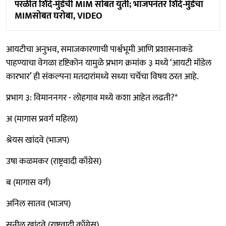
परळीत शिंदे-मुंडेंची MIM सोबत युती; भाजपनंतर शिंदे-मुंडेंचा
MIMसोबत घरोबा, VIDEO
आयटीचा अनुभव, समाजकारणाची पार्श्वभूमी आणि प्रशासनाकडे
पाहण्याचा वेगळा दृष्टिकोन यामुळे प्रभाग क्रमांक ३ मध्ये ‘आयटी मॉडेल
कारभार’ ही संकल्पना मतदारांमध्ये सध्या चर्चेचा विषय ठरत आहे.
प्रभाग ३: विमाननगर - लोहगाव मध्ये कशा आहेत लढती?*
अ (मागास प्रवर्ग महिला)
श्रेयस खांदवे (भाजप)
उषा कळमकर (राष्ट्रवादी काँग्रेस)
ब (मागास वर्ग)
अनिल सातव (भाजप)
सुनील खांदवे (राष्ट्रवादी काँग्रेस)