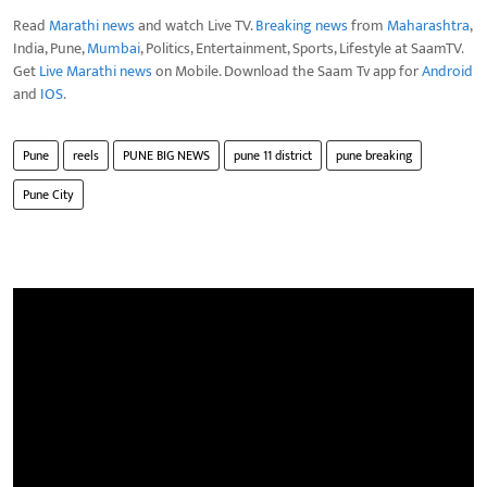
Read
Marathi news
and watch Live TV.
Breaking news
from
Maharashtra
,
India, Pune,
Mumbai
, Politics, Entertainment, Sports, Lifestyle at SaamTV.
Get
Live Marathi news
on Mobile. Download the Saam Tv app for
Android
and
IOS
.
Pune
reels
PUNE BIG NEWS
pune 11 district
pune breaking
Pune City