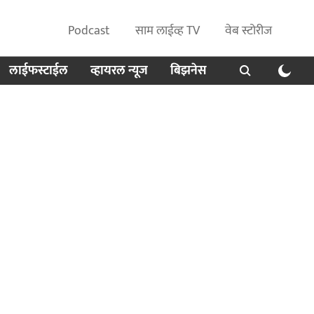
Podcast
साम लाईव्ह TV
वेब स्टोरीज
लाईफस्टाईल
व्हायरल न्यूज
बिझनेस