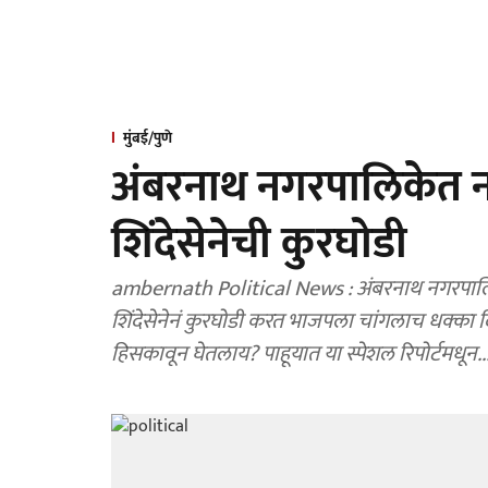
मुंबई/पुणे
अंबरनाथ नगरपालिकेत नवा
शिंदेसेनेची कुरघोडी
ambernath Political News : अंबरनाथ नगरपालिके
शिंदेसेनेनं कुरघोडी करत भाजपला चांगलाच धक्का दिलाय...त्यामुळे भाजपच्या तोंडचा घास शिंदेसेनेनं कसा
हिसकावून घेतलाय? पाहूयात या स्पेशल रिपोर्टमधून..