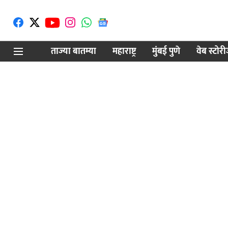
ताज्या बातम्या
महाराष्ट्र
मुंबई पुणे
वेब स्टोर