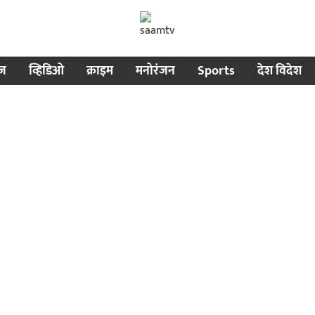
ीज
व्हिडिओ
क्राइम
मनोरंजन
Sports
देश विदेश