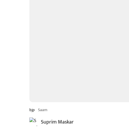
bjp
Saam
Suprim Maskar