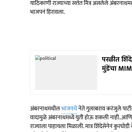
याठिकाणी राज्याच्या सत्तेत मित्र असलेले अंबरनाथम
भाजपनं हिरावला.
परळीत शिंदे
मुंडेंचा M
अंबरनाथमधील
भाजपचे
नेते गुलाबराव करंजुले पाट
वादामुळे अंबरनाथमध्ये युती होऊ शकली नाही..आणि 
राज्याला पाहायला मिळाली. मात्र शिंदेसेनेनं कुरघोडी