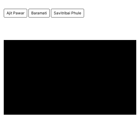
Ajit Pawar
Baramati
Savitribai Phule