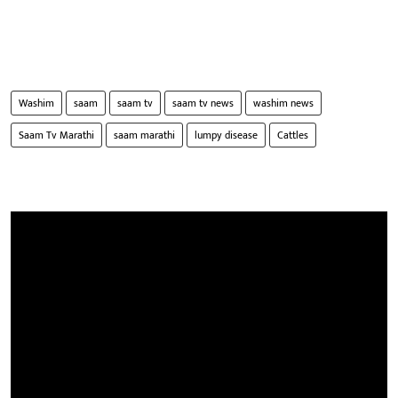
Washim
saam
saam tv
saam tv news
washim news
Saam Tv Marathi
saam marathi
lumpy disease
Cattles