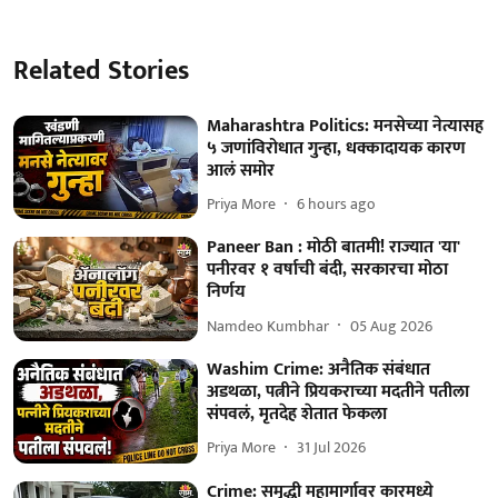
Related Stories
Maharashtra Politics: मनसेच्या नेत्यासह
५ जणांविरोधात गुन्हा, धक्कादायक कारण
आलं समोर
Priya More
6 hours ago
Paneer Ban : मोठी बातमी! राज्यात 'या'
पनीरवर १ वर्षाची बंदी, सरकारचा मोठा
निर्णय
Namdeo Kumbhar
05 Aug 2026
Washim Crime: अनैतिक संबंधात
अडथळा, पत्नीने प्रियकराच्या मदतीने पतीला
संपवलं, मृतदेह शेतात फेकला
Priya More
31 Jul 2026
Crime: समृद्धी महामार्गावर कारमध्ये