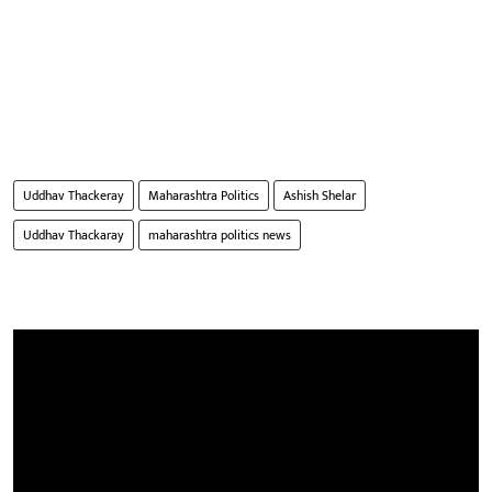
Uddhav Thackeray
Maharashtra Politics
Ashish Shelar
Uddhav Thackaray
maharashtra politics news