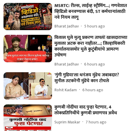
MSRTC: रील्स, लाईव्ह स्ट्रीमिंग...; गणवेशात
व्हिडिओ बनवण्यास बंदी, ST कर्मचाऱ्यांसाठी
नवे नियम लागू
Bharat Jadhav
5 hours ago
विलास घुले मृत्यू प्रकरण तापलं! खासदाराच्या
मुलाला अटक करा नाहीतर...; जिल्हाधिकारी
कार्यालयासमोर घुले कुटुंबीयांचे आमरण
उपोषण
Bharat Jadhav
6 hours ago
'गुंगी गुडिया'ला धनंजय मुंडेच जबाबदार?
सुनील तटकरेंनी मुंडेंचे कान टोचले
Rohit Kadam
6 hours ago
कुणबी नोंदींचा वाद पुन्हा पेटणार, 4
लोकप्रतिनिधींचे कुणबी प्रमाणपत्र अवैध
Suprim Maskar
7 hours ago