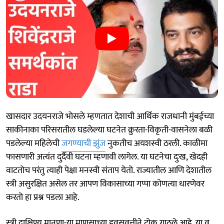
खासदार उदयनराजे भाेसले म्हणतात देशाची आर्थिक राजधानी मुंबईच्या
साकीनाका परिसरातील घडलेल्या घटनेत क्रुरता-विकृती-वासनेला बळी
पडलेल्या महिलेची
जगण्याची झुंज
नुकतीच अयशस्वी ठरली. काळीमा
फासणारी अत्यंत दुर्दैवी घटना म्हणावी लागेल. या घटनेचा दुःख, खेदही
वाटतोच परंतु त्याही पेक्षा मनस्वी संताप येतो. राज्यातील आणि देशातील
स्त्री असुरक्षित असेल तर आपण विकासाच्या गप्पा कोणत्या धारणेवर
करतो हा प्रश्न पडला आहे.
स्त्री दाक्षिण्य मानणा-या माणसाच्या हवसवृत्तीने टोक गाठले आहे. या व