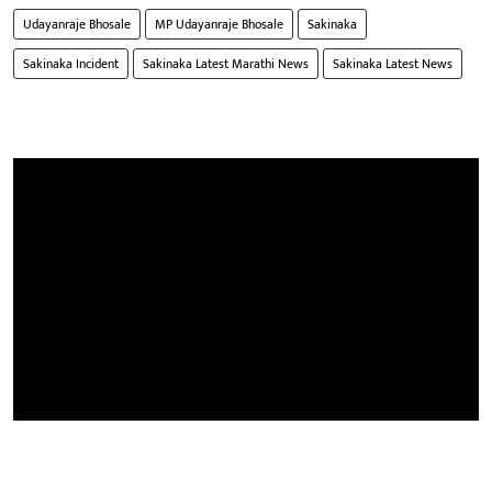
Udayanraje Bhosale
MP Udayanraje Bhosale
Sakinaka
Sakinaka Incident
Sakinaka Latest Marathi News
Sakinaka Latest News