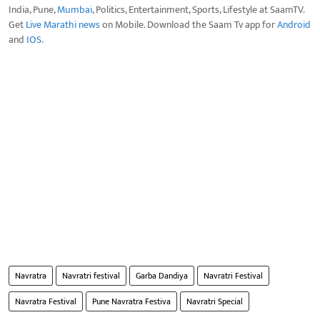
India, Pune,
Mumbai
, Politics, Entertainment, Sports, Lifestyle at SaamTV.
Get
Live Marathi news
on Mobile. Download the Saam Tv app for
Android
and
IOS
.
Navratra
Navratri festival
Garba Dandiya
Navratri Festival
Navratra Festival
Pune Navratra Festiva
Navratri Special