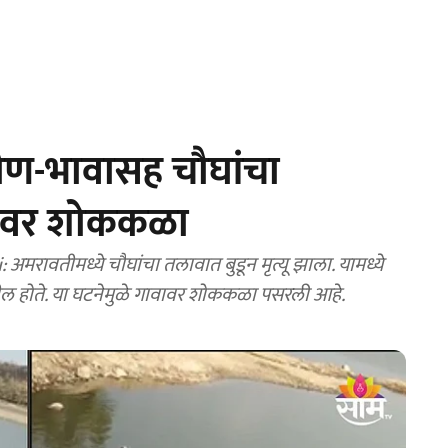
ीण-भावासह चौघांचा
गावावर शोककळा
वतीमध्ये चौघांचा तलावात बुडून मृत्यू झाला. यामध्ये
तील होते. या घटनेमुळे गावावर शोककळा पसरली आहे.