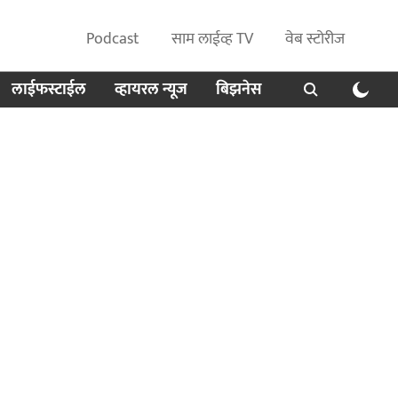
Podcast
साम लाईव्ह TV
वेब स्टोरीज
लाईफस्टाईल
व्हायरल न्यूज
बिझनेस