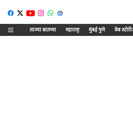
ताज्या बातम्या
महाराष्ट्र
मुंबई पुणे
वेब स्टोर