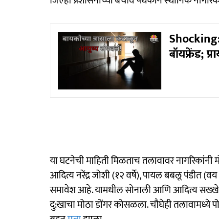
जिल्हा प्रशासनाच्या बचाव पथकाने स्थानिक नागरिकां
Shocking: 
बॉयफ्रेंड; प
या घटनेची माहिती मिळताच तलावावर नागरिकांनी मोठी गर
आदित्य नरेंद्र जोशी (१२ वर्षे), पायल बबलू पंडीत (
समावेश आहे. यामधील सोनाली आणि आदित्य सख्खे बहीण
दु:खाचा मोठा डोंगर कोसळला. चौघेही तलावामध्ये पो