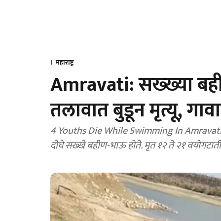
महाराष्ट्र
Amravati: सख्ख्या बह
तलावात बुडून मृत्यू, 
4 Youths Die While Swimming In Amravati: अमरा
दोघे सख्खे बहीण-भाऊ होते. मृत १२ ते २१ वयोगटा