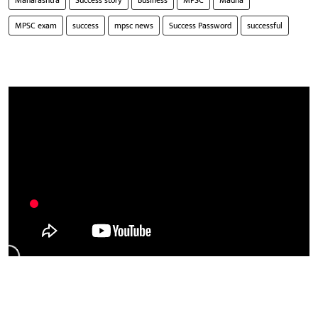
Maharashtra
Success story
Business
MPSC
Madha
MPSC exam
success
mpsc news
Success Password
successful