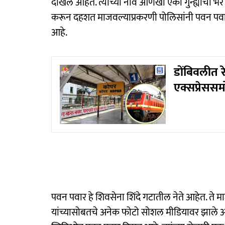
दाखल आहेत. त्याच्या नावे आणखी एका गुन्ह्याची भ
करून दहशत माजवल्याप्रकरणी पोलिसांनी पवन पवा
आहे.
डोंबिवलीत 
एक्सप्रेससम
पवन पवार हे शिवसेना शिंदे गटातील नेते आहेत. ते माज
यांच्यासोबतचे अनेक फोटो सोशल मीडियावर झाले आहेत