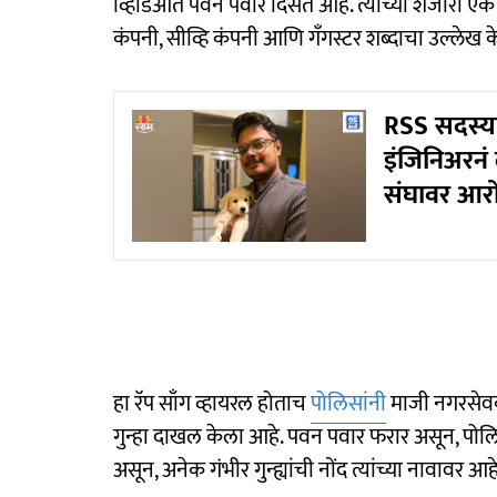
व्हिडिओत पवन पवार दिसत आहे. त्यांच्या शेजारी एक त
कंपनी, सीव्हि कंपनी आणि गँगस्टर शब्दाचा उल्लेख 
RSS सदस्या
इंजिनिअरनं
संघावर आर
हा रॅप साँग व्हायरल होताच
पोलिसांनी
माजी नगरसेवक
गुन्हा दाखल केला आहे. पवन पवार फरार असून, पोलिसां
असून, अनेक गंभीर गुन्ह्यांची नोंद त्यांच्या नावावर आहे