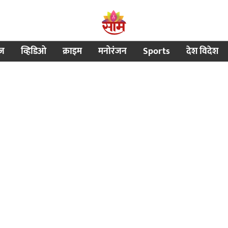
ीज
व्हिडिओ
क्राइम
मनोरंजन
Sports
देश विदेश