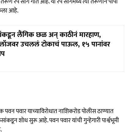
रूण रॅप साँग गात आहे. या रॅप साँगमध्ये त्या तरूणानं'पीपी
केला आहे.
ंकडून लैंगिक छळ अन् काठीनं मारहाण,
 लॉजवर उचललं टोकाचं पाऊल, १५ पानांवर
ोप
 पवन पवार याच्याविरोधात नाशिकरोड पोलीस ठाण्यात
कडून शोध सुरू आहे. पवन पवार यांची गुन्हेगारी पार्श्वभूमी
.