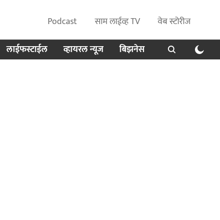
Podcast
साम लाईव्ह TV
वेब स्टोरीज
लाईफस्टाईल
व्हायरल न्यूज
बिझनेस