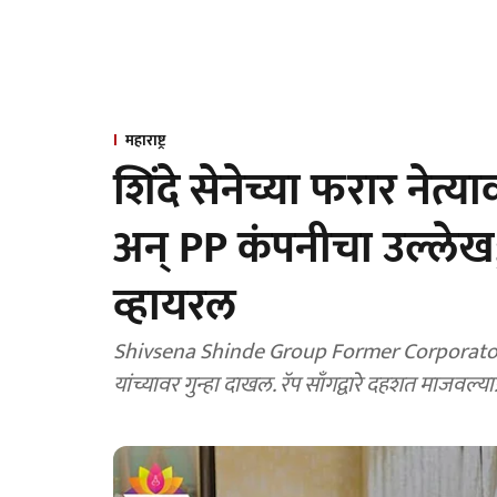
महाराष्ट्र
शिंदे सेनेच्या फरार नेत्या
अन् PP कंपनीचा उल्ले
व्हायरल
Shivsena Shinde Group Former Corporator: शिवसेना शिंदे गटाचे नेते आणि माजी नगरसेवक पवन
यांच्यावर गुन्हा दाखल. रॅप साँगद्वारे दहशत माजवल्