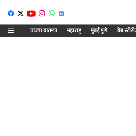
ताज्या बातम्या
महाराष्ट्र
मुंबई पुणे
वेब स्टोर