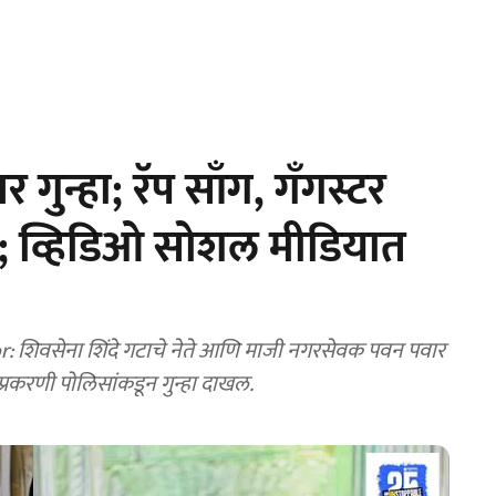
वर गुन्हा; रॅप साँग, गँगस्टर
ख; व्हिडिओ सोशल मीडियात
 पवार
याप्रकरणी पोलिसांकडून गुन्हा दाखल.