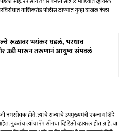
र पडली आहे. रॅप साँग तयार करून सोशल मीडियात व्हायरल
रविरोधात नाशिकरोड पोलीस ठाण्यात गुन्हा दाखल केला
रेल्वे रूळावर भयंकर घडलं, भरधाव
ोर उडी मारून तरूणानं आयुष्य संपवलं
ी नगरसेवक होते. त्यांचे राज्याचे उपमुख्यमंत्री एकनाथ शिंदे
. नुकतंच त्यांचा रॅप साँगचा व्हिडिओ व्हायरल होत आहे. या