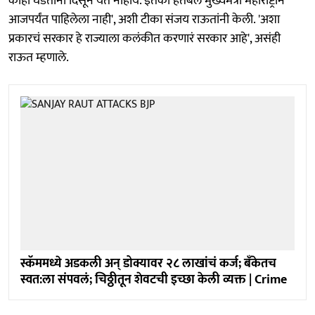
काही घडताना दिसून येत नाहीये. इतका हतबल मुख्यमंत्री महाराष्ट्रानं
आजपर्यंत पाहिलेला नाही', अशी टीका संजय राऊतांनी केली. 'अशा
प्रकारचं सरकार हे राज्याला कलंकीत करणारं सरकार आहे', असंही
राऊत म्हणाले.
स्कॅममध्ये अडकली अन् डोक्यावर २८ लाखांचं कर्ज; बँकेतच
स्वत:ला संपवलं; चिठ्ठीतून शेवटची इच्छा केली व्यक्त | Crime