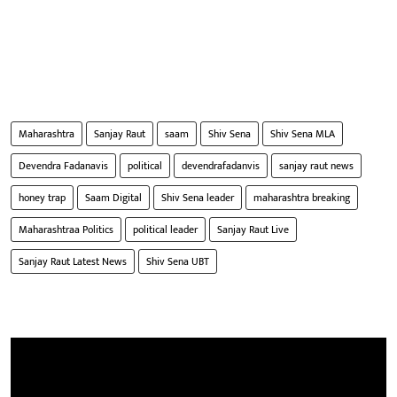
Maharashtra
Sanjay Raut
saam
Shiv Sena
Shiv Sena MLA
Devendra Fadanavis
political
devendrafadanvis
sanjay raut news
honey trap
Saam Digital
Shiv Sena leader
maharashtra breaking
Maharashtraa Politics
political leader
Sanjay Raut Live
Sanjay Raut Latest News
Shiv Sena UBT