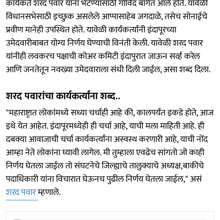
कार्यकर्ते शरद पवार यांना भेटण्यासाठी गोविंद बागेत आले होते. यावेळी
विधानसभेसाठी इच्छुक असलेले आप्पासाहेब जगदाळे, तसेच सोनाईचे
प्रवीण मानेही उपस्थित होते. यावेळी कार्यकर्त्यांनी इंदापूरच्या
उमेदवारीबाबत योग्य निर्णय घेण्याची विनंती केली. यावेळी शरद पवार
यांनीही लवकरच पक्षाची कोअर कमिटी इंदापुरात जाऊन सर्व्ह करेल
आणि जनतेतून नवख्या उमेदवाराला संधी दिली जाईल, असा शब्द दिला.
शरद पवारांचा कार्यकर्त्यांना शब्द..
"महाराष्ट्रात लोकांमध्ये सध्या चर्चाही आहे की, कालपर्यंत इकडे होते, आज
इथे येत आहेत. इंदापूरमध्येही ही चर्चा आहे, याची मला माहिती आहे. ही
दबक्या आवाजाची चर्चा कार्यकर्त्यांना अस्वस्थ करणारी आहे, याची नोंद
आम्हा नेते लोकांना घ्यावी लागेल. मी तुम्हाला एवढेच सांगतो जो काही
निर्णय घेतला जाईल तो संघटनेचे जिल्ह्याचे तालुक्याचे अध्यक्ष,बाकीचे
पदाधिकारी यांना विचारात घेऊनच पुढील निर्णय घेतला जाईल," असं
शरद पवार
म्हणाले.