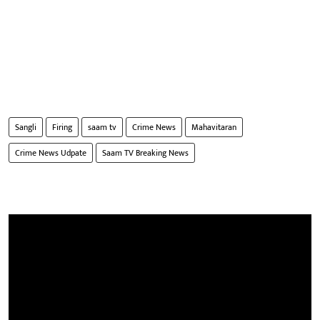
Sangli
Firing
saam tv
Crime News
Mahavitaran
Crime News Udpate
Saam TV Breaking News