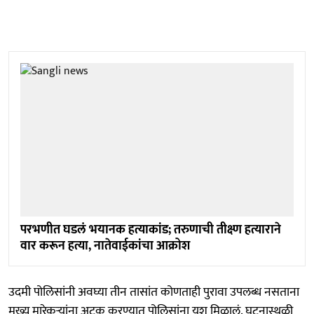
परभणीत घडलं भयानक हत्याकांड; तरुणाची तीक्ष्ण हत्याराने
वार करून हत्या, नातेवाईकांचा आक्रोश
उदमी पोलिसांनी अवघ्या तीन तासांत कोणताही पुरावा उपलब्ध नसताना
मुख्य मारेकऱ्यांना अटक करण्यात पोलिसांना यश मिळालं. घटनास्थळी